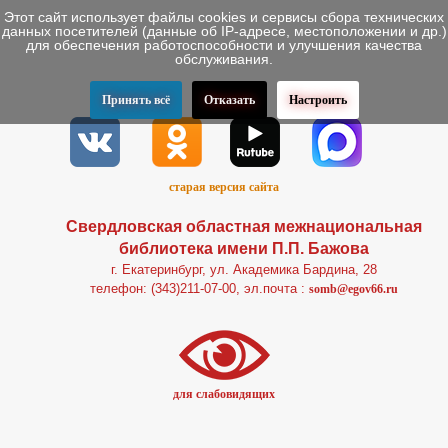
Этот сайт использует файлы cookies и сервисы сбора технических
данных посетителей (данные об IP-адресе, местоположении и др.)
для обеспечения работоспособности и улучшения качества
обслуживания.
Принять всё
Отказать
Настроить
старая версия сайта
Свердловская областная межнациональная
библиотека имени П.П. Бажова
г. Екатеринбург, ул. Академика Бардина, 28
телефон: (343)211-07-00, эл.почта :
somb@egov66.ru
для слабовидящих