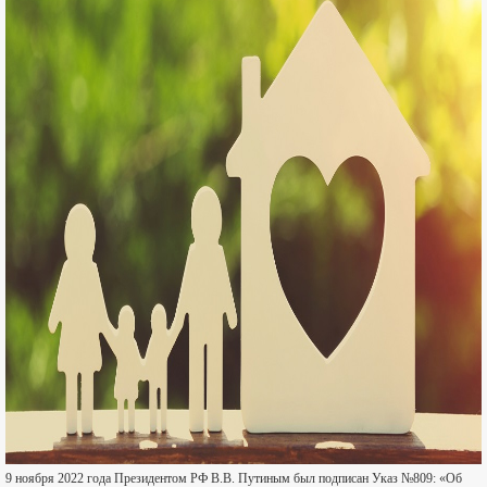
9 ноября 2022 года Президентом РФ В.В. Путиным был подписан Указ №809: «Об