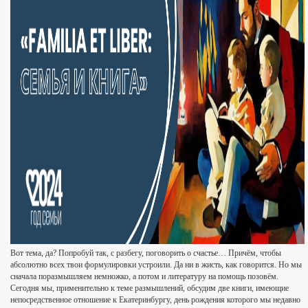
Вот тема, да? Попробуй так, с разбегу, поговорить о счастье… Причём, чтобы
абсолютно всех твои формулировки устроили. Да ни в жисть, как говорится. Но мы
сначала поразмышляем немножко, а потом и литературу на помощь позовём.
Сегодня мы, применительно к теме размышлений, обсудим две книги, имеющие
непосредственное отношение к Екатеринбургу, день рождения которого мы недавно