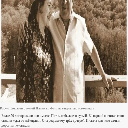
Расул Гамзатов с женой Патимат. Фото из открытых источников
Более 50 лет прожили они вместе. Патимат была его судьёй. Ей первой он читал свои
стихи и ждал от неё оценки. Она родила ему трёх дочерей. И стала для него самым
дорогим человеком.