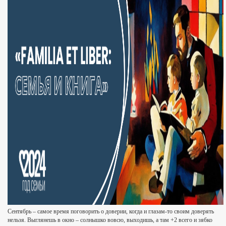
Сентябрь – самое время поговорить о доверии, когда и глазам-то своим доверять
нельзя. Выглянешь в окно – солнышко вовсю, выходишь, а там +2 всего и зябко