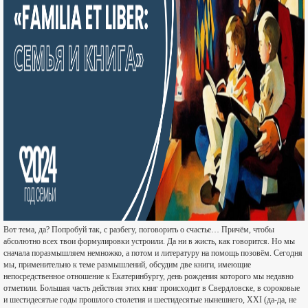
Вот тема, да? Попробуй так, с разбегу, поговорить о счастье… Причём, чтобы
абсолютно всех твои формулировки устроили. Да ни в жисть, как говорится. Но мы
сначала поразмышляем немножко, а потом и литературу на помощь позовём. Сегодня
мы, применительно к теме размышлений, обсудим две книги, имеющие
непосредственное отношение к Екатеринбургу, день рождения которого мы недавно
отметили. Большая часть действия этих книг происходит в Свердловске, в сороковые
и шестидесятые годы прошлого столетия и шестидесятые нынешнего, XXI (да-да, не