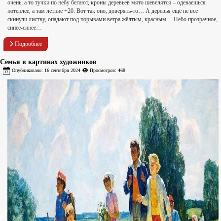
очень; а то тучки по небу бегают, кроны деревьев мято шевелятся – одеваешься
потеплее, а там летние +20. Вот так оно, доверять-то… А деревья ещё не все
скинули листву, опадают под порывами ветра жёлтым, красным… Небо прозрачное,
синее-синее…
Подробнее
Семья в картинах художников
Опубликовано: 16 сентября 2024
Просмотров: 468