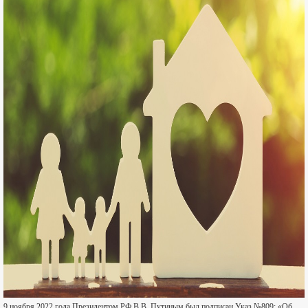
9 ноября 2022 года Президентом РФ В.В. Путиным был подписан Указ №809: «Об