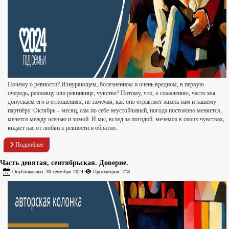
Почему о ревности? Изнуряющем, болезненном и очень вредном, в первую
очередь, ревнивцу или ревнивице, чувстве? Потому, что, к сожалению, часто мы
допускаем его в отношениях, не замечая, как оно отравляет жизнь нам и нашему
партнёру. Октябрь – месяц, сам по себе неустойчивый, погода постоянно меняется,
мечется между осенью и зимой. И мы, вслед за погодой, мечемся в своих чувствах,
кидает нас от любви к ревности и обратно.
Подробнее
Часть девятая, сентябрьская. Доверие.
Опубликовано: 30 сентября 2024
Просмотров: 718