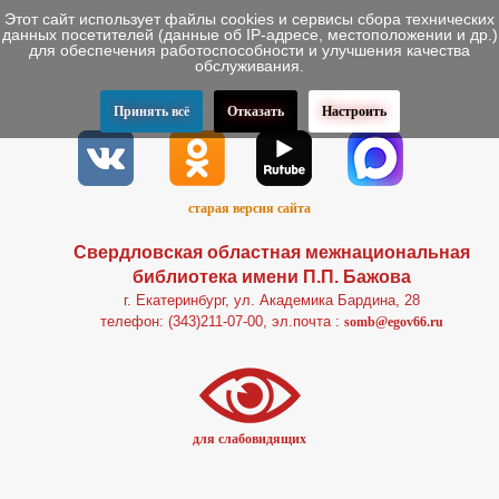
Этот сайт использует файлы cookies и сервисы сбора технических
данных посетителей (данные об IP-адресе, местоположении и др.)
для обеспечения работоспособности и улучшения качества
обслуживания.
Принять всё
Отказать
Настроить
старая версия сайта
Свердловская областная межнациональная
библиотека имени П.П. Бажова
г. Екатеринбург, ул. Академика Бардина, 28
телефон: (343)211-07-00, эл.почта :
somb@egov66.ru
для слабовидящих