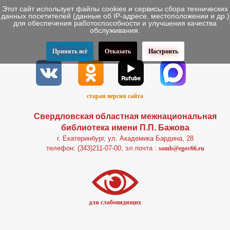
Этот сайт использует файлы cookies и сервисы сбора технических
данных посетителей (данные об IP-адресе, местоположении и др.)
для обеспечения работоспособности и улучшения качества
обслуживания.
Принять всё
Отказать
Настроить
старая версия сайта
Свердловская областная межнациональная
библиотека имени П.П. Бажова
г. Екатеринбург, ул. Академика Бардина, 28
телефон: (343)211-07-00, эл.почта :
somb@egov66.ru
для слабовидящих