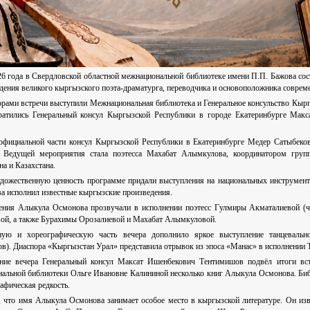
26 года в Свердловской областной межнациональной библиотеке имени П.П. Бажова со
дения великого кыргызского поэта-драматурга, переводчика и основоположника совре
рами встречи выступили Межнациональная библиотека и Генеральное консульство Кырг
ратились Генеральный консул Кыргызской Республики в городе Екатеринбурге Мак
официальной части консул Кыргызской Республики в Екатеринбурге Медер Сатыбеко
 Ведущей мероприятия стала поэтесса Махабат Алымкулова, координатором групп
а и Казахстана.
дожественную ценность программе придали выступления на национальных инструмен
ва исполнил известные кыргызские произведения.
ения Алыкула Осмонова прозвучали в исполнении поэтесс Гулмиры Акматалиевой (
ой, а также Бурахимы Орозалиевой и Махабат Алымкуловой.
ую и хореографическую часть вечера дополнило яркое выступление танцевальн
в). Диаспора «Кыргызстан Урал» представила отрывок из эпоса «Манас» в исполнении 
ние вечера Генеральный консул Максат Ишенбекович Тентимишов подвёл итоги встр
льной библиотеки Ольге Ивановне Калининой несколько книг Алыкула Осмонова. Библи
афическая редкость.
 что имя Алыкула Осмонова занимает особое место в кыргызской литературе. Он изве