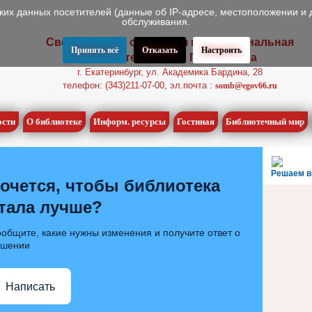
ских данных посетителей (данные об IP-адресе, местоположении и 
обслуживания.
Свердловская областная межнациональная
Принять всё
Отказать
Настроить
библиотека имени П.П. Бажова
г. Екатеринбург, ул. Академика Бардина, 28
телефон: (343)211-07-00, эл.почта :
somb@egov66.ru
ости
О библиотеке
Информ. ресурсы
Гостиная
Библиотечный мир
Решаем в
очется, чтобы библиотека
тала лучше?
общите, какие нужны изменения и получите ответ о
ешении
Написать