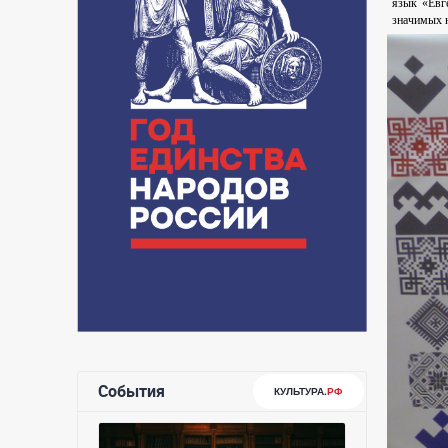
язык «Евг
значимых н