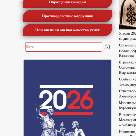
Обращения граждан
Противодействие коррупции
Независимая оценка качества услуг
5 июня 20
со дня рож
Организато
гостям об
Калинина
В рамках 
Осмонова.
Кыргызстан
Особую ху
Токтосуно
Стихотвор
Амантуров
Музыкальн
Курбанкуло
В заверше
Межнациона
– библиогр
Напомним,