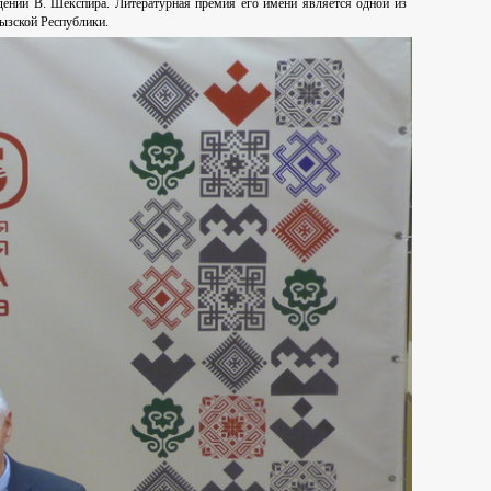
ений В. Шекспира. Литературная премия его имени является одной из
ызской Республики.