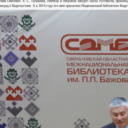
ения Онегина» А. С. Пушкина, «Витязя в тигровой шкуре» Шота Руставели, произвед
аград в Кыргызстане. А в 2014 году его имя присвоено Национальной библиотеке Кырг