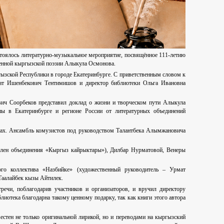
стоялось литературно-музыкальное мероприятие, посвящённое 111-летию
менной кыргызской поэзии Алыкула Осмонова.
ызской Республики в городе Екатеринбурге. С приветственным словом к
сат Ишенбекович Тентимишов и директор библиотеки Ольга Ивановна
вич Соорбеков представил доклад о жизни и творческом пути Алыкула
ы в Екатеринбурге и регионе России от литературных объединений
тах. Ансамбль комузистов под руководством Талантбека Алымжановича
член объединения «Кыргыз кайрыктары»), Дилбар Нурматовой, Венеры
ого коллектива «Назбийке» (художественный руководитель – Урмат
Таалайбек кызы Айтилек.
ечи, поблагодарив участников и организаторов, и вручил директору
отека благодарна такому ценному подарку, так как книги этого автора
стен не только оригинальной лирикой, но и переводами на кыргызский