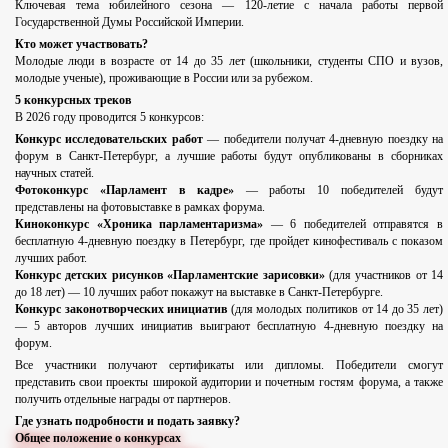
Ключевая тема юбилейного сезона — 120-летие с начала работы первой
Государственной Думы Российской Империи.
Кто может участвовать?
Молодые люди в возрасте от 14 до 35 лет (школьники, студенты СПО и вузов,
молодые ученые), проживающие в России или за рубежом.
5 конкурсных треков
В 2026 году проводится 5 конкурсов:
Конкурс исследовательских работ
— победители получат 4-дневную поездку на
форум в Санкт-Петербург, а лучшие работы будут опубликованы в сборниках
научных статей.
Фотоконкурс «Парламент в кадре»
— работы 10 победителей будут
представлены на фотовыставке в рамках форума.
Киноконкурс «Хроника парламентаризма»
— 6 победителей отправятся в
бесплатную 4-дневную поездку в Петербург, где пройдет кинофестиваль с показом
лучших работ.
Конкурс детских рисунков «Парламентские зарисовки»
(для участников от 14
до 18 лет) — 10 лучших работ покажут на выставке в Санкт-Петербурге.
Конкурс законотворческих инициатив
(для молодых политиков от 14 до 35 лет)
— 5 авторов лучших инициатив выиграют бесплатную 4-дневную поездку на
форум.
Все участники получают сертификаты или дипломы. Победители смогут
представить свои проекты широкой аудитории и почетным гостям форума, а также
получить отдельные награды от партнеров.
Где узнать подробности и подать заявку?
Общее положение о конкурсах