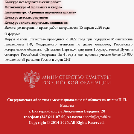
Конкурс исследовательских работ:
Фотоконкурс «Парламент в кадре»
Киноконкурс «Хроника парламентаризма»
Конкурс детских рисунков
Конкурс законотворческих инициатив
Важно:
регистрация и прием работ завершаются 15 апреля 2026 года.
О форуме
Форум «Герои Отечества» проводится с 2022 года при поддержке Министерства
просвещения РФ, Федерального агентства по делам молодежи, Российского
исторического общества, «Движения Первых», депутатов Государственной Думы и
сенаторов Российской Федерации. За 4 года в нем приняли участие более 10 000
человек из 89 регионов России и стран СНГ.
Свердловская областная межнациональная библиотека имени П. П.
Бажова
г. Екатеринбург, ул. Академика Бардина, 28
телефон: (343)211-07-00, эл.почта :
somb@egov66.ru
Copyright © 2014-2025. All Rights Reserved.