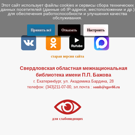
Этот сайт использует файлы cookies и сервисы сбора технических
данных посетителей (данные об IP-адресе, местоположении и др.)
для обеспечения работоспособности и улучшения качества
обслуживания.
Принять всё
Отказать
Настроить
старая версия сайта
Свердловская областная межнациональная
библиотека имени П.П. Бажова
г. Екатеринбург, ул. Академика Бардина, 28
телефон: (343)211-07-00, эл.почта :
somb@egov66.ru
для слабовидящих